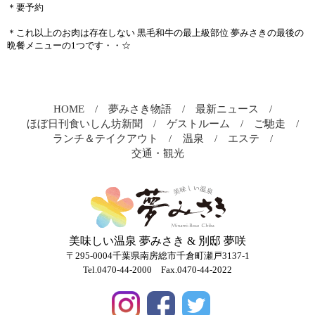
＊要予約
＊これ以上のお肉は存在しない 黒毛和牛の最上級部位 夢みさきの最後の
晩餐メニューの1つです・・☆
HOME
夢みさき物語
最新ニュース
ほぼ日刊食いしん坊新聞
ゲストルーム
ご馳走
ランチ＆テイクアウト
温泉
エステ
交通・観光
美味しい温泉 夢みさき & 別邸 夢咲
〒295-0004千葉県南房総市千倉町瀬戸3137-1
Tel.0470-44-2000
Fax.0470-44-2022