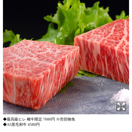
◆最高級ヒレ 雌牛限定 7680円 ※売切御免
◆A5黒毛和牛 4580円