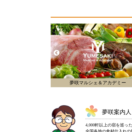
＆アカデミー
バクノス 南房総
夢咲案内人 P
4,000軒以上の宿を
全国各地の食材仕入れの