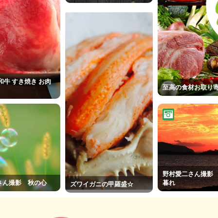
和牛 すき焼き お肉
至高の食材お取り
野村愛二さん撮影
さん撮影 秋の心
暮れ
ズワイガニの甲羅盛☆