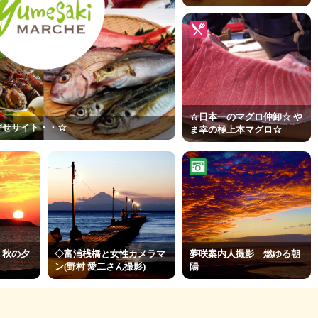
☆日本一のマグロ仲卸☆ や
寄せサイト・・☆
ま幸の極上本マグロ☆
 秋の夕
◇富浦桟橋と女性カメラマ
夢咲案内人撮影 燃ゆる朝
ン(野村 愛二さん撮影)
陽