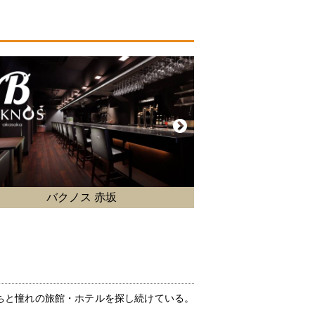
どんぶり専門店「どんぶりっこ」
美味しい温
たちと憧れの旅館・ホテルを探し続けている。