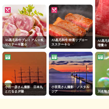
A5黒毛和牛プレミアム☆炙
A5黒毛和牛 特選リブロー
A5黒毛
りステーキ重☆
スステーキ☆
増量☆
小出一彦さん撮影 日本丸
小宮晃さん撮影 ノスタル
とだるま夕陽
ジア
川名勉