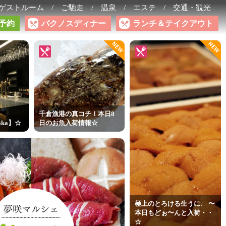
ゲストルーム
ご馳走
温泉
エステ
交通・観光
予約
バクノスディナー
ランチ＆テイクアウト
NEW
NEW
千倉漁港の真コチ！本日8
aka】☆
日のお魚入荷情報☆
極上のとろける生うに♩ 〜
本日もどぉ〜んと入荷・・
☆