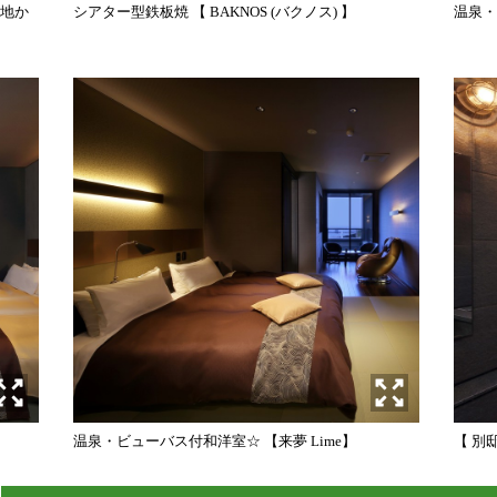
各地か
シアター型鉄板焼 【 BAKNOS (バクノス) 】
温泉・
温泉・ビューバス付和洋室☆ 【来夢 Lime】
【 別邸