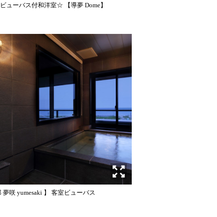
ビューバス付和洋室☆ 【導夢 Dome】
 夢咲 yumesaki 】 客室ビューバス