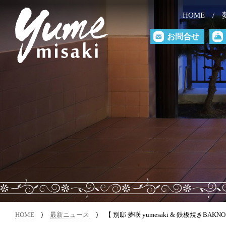
HOME
お問合せ
HOME
⟩
最新ニュース
⟩ 【 別邸 夢咲 yumesaki & 鉄板焼きBAKNO