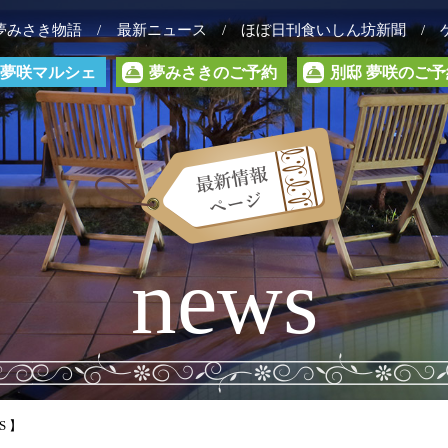
夢みさき物語
最新ニュース
ほぼ日刊食いしん坊新聞
夢咲マルシェ
夢みさきのご予約
別邸 夢咲のご予
news
S 】