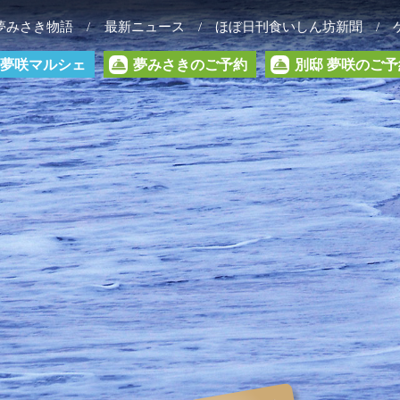
夢みさき物語
最新ニュース
ほぼ日刊食いしん坊新聞
夢咲マルシェ
夢みさきのご予約
別邸 夢咲のご予