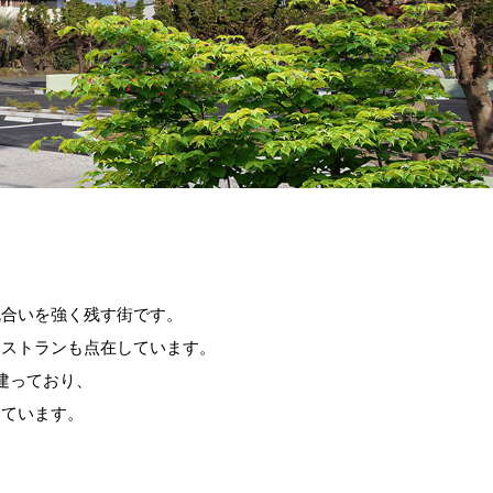
色合いを強く残す街です。
レストランも点在しています。
建っており、
っています。