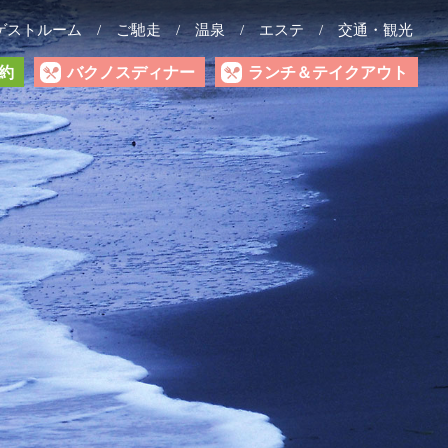
ゲストルーム
ご馳走
温泉
エステ
交通・観光
約
バクノスディナー
ランチ＆テイクアウト