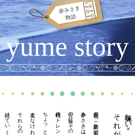
yume story
夢みさきは「美味しい温泉」という
美味しい×湯めぐり