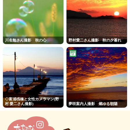
川名勉さん撮影 秋の心
野村愛二さん撮影 秋の夕暮れ
◇富浦桟橋と女性カメラマン(野
村 愛二さん撮影)
夢咲案内人撮影 燃ゆる朝陽