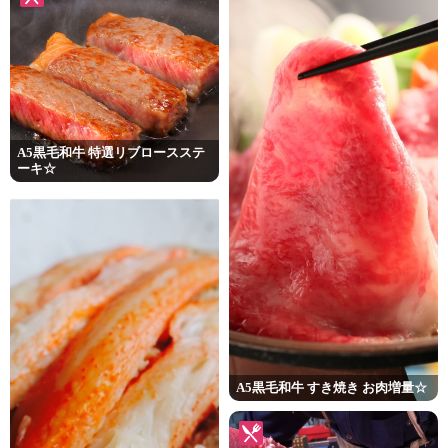
A5黒毛和牛 特選リブロースステ
ーキ☆
A5黒毛和牛 すき焼き お肉増量☆