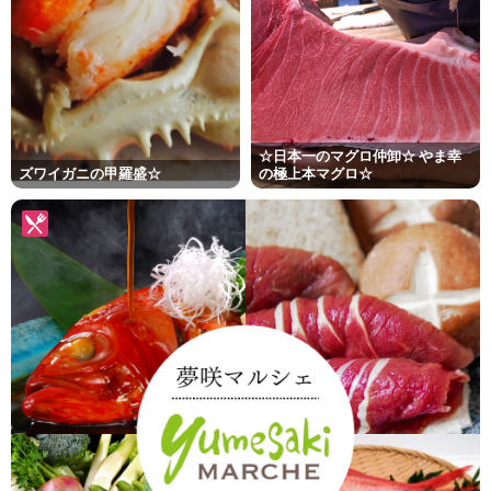
☆日本一のマグロ仲卸☆ やま幸
ズワイガニの甲羅盛☆
の極上本マグロ☆