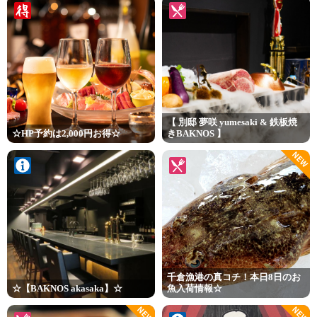
【 別邸 夢咲 yumesaki & 鉄板焼
☆HP予約は2,000円お得☆
きBAKNOS 】
NEW
千倉漁港の真コチ！本日8日のお
☆【BAKNOS akasaka】☆
魚入荷情報☆
NEW
NEW