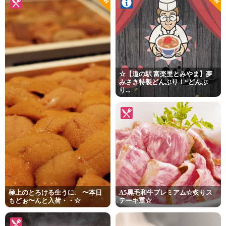
☆【道の駅 富楽里とみやま】夢
みさき特製どんぶり！“どんぶ
り...
極上のとろける生うに♩ 〜本日
A5黒毛和牛プレミアム☆炙りス
もどぉ〜んと入荷・・☆
テーキ重☆